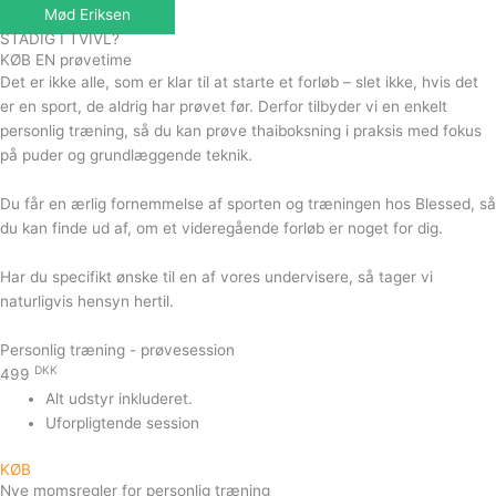
Mød Eriksen
STADIG I TVIVL?
KØB EN prøvetime
Det er ikke alle, som er klar til at starte et forløb – slet ikke, hvis det
er en sport, de aldrig har prøvet før. Derfor tilbyder vi en enkelt
personlig træning, så du kan prøve thaiboksning i praksis med fokus
på puder og grundlæggende teknik.
Du får en ærlig fornemmelse af sporten og træningen hos Blessed, så
du kan finde ud af, om et videregående forløb er noget for dig.
Har du specifikt ønske til en af vores undervisere, så tager vi
naturligvis hensyn hertil.
Personlig træning - prøvesession
DKK
499
Alt udstyr inkluderet.
Uforpligtende session
KØB
Nye momsregler for personlig træning