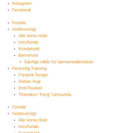
Skip
Instagram
to
Facebook
content
Forside
Holdoversigt
Alle Vores Hold
Introforløb
Kvindehold
Børnehold
Særlige vilkår for børnemedlemskab
Personlig Træning
Frederik Fenger
Stefan Vogl
Emil Poulsen
Thanakon “Fong” Lertsuntia
Forside
Holdoversigt
Alle Vores Hold
Introforløb