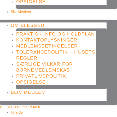
OPSIGELSE
Bliv Medlem
OM BLESSED
PRAKTISK INFO OG HOLDPLAN
KONTAKTOPLYSNINGER
MEDLEMSBETINGELSER
TOLERANCEPOLITIK + HUSETS
REGLER
SÆRLIGE VILKÅR FOR
BØRNEMEDLEMSKAB
PRIVATLIVSPOLITIK
OPSIGELSE
BLIV MEDLEM
BLESSED PERFORMANCE
Forside